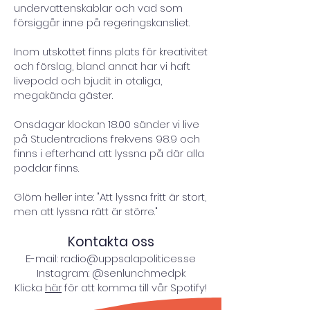
undervattenskablar och vad som
försiggår inne på regeringskansliet.
Inom utskottet finns plats för kreativitet
och förslag, bland annat har vi haft
livepodd och bjudit in otaliga,
megakända gäster.
Onsdagar klockan 18.00 sänder vi live
på Studentradions frekvens 98.9 och
finns i efterhand att lyssna på där alla
poddar finns.
Glöm heller inte: "Att lyssna fritt är stort,
men att lyssna rätt är större."
Kontakta oss
E-mail:
radio@uppsalapolitices.se
Instagram:
@senlunchmedpk
Klicka
här
för att komma till vår Spotify!