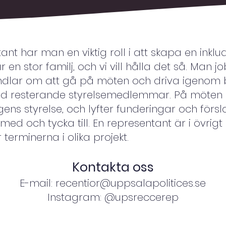
nt har man en viktig roll i att skapa en inklu
 en stor familj, och vi vill hålla det så. Man 
dlar om att gå på möten och driva igenom be
d resterande styrelsemedlemmar. På möten 
gens styrelse, och lyfter funderingar och förs
a med och tycka till. En representant är i övri
terminerna i olika projekt.
Kontakta oss
E-mail:
recentior@uppsalapolitices.se
Instagram:
@upsreccerep