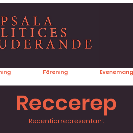
ning
Förening
Eveneman
Reccerep
Recentiorrepresentant