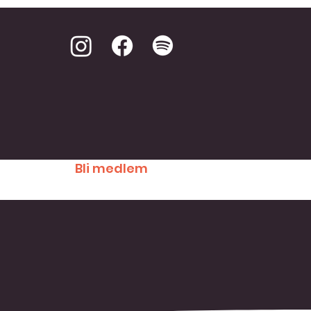
g
Bli medlem