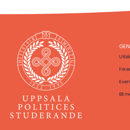
GE
Utbi
Före
Eve
Bli
m