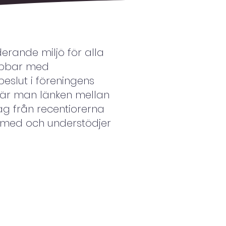
derande miljö för alla
jobbar med
slut i föreningens
är man länken mellan
lag från recentiorerna
gt med och understödjer