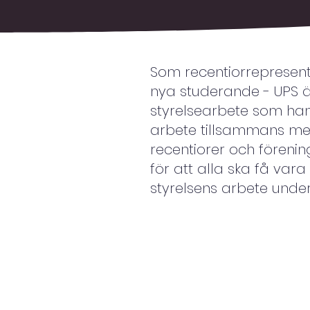
Som recentiorrepresenta
nya studerande - UPS är
styrelsearbete som han
arbete tillsammans me
recentiorer och förenin
för att alla ska få var
styrelsens arbete under 