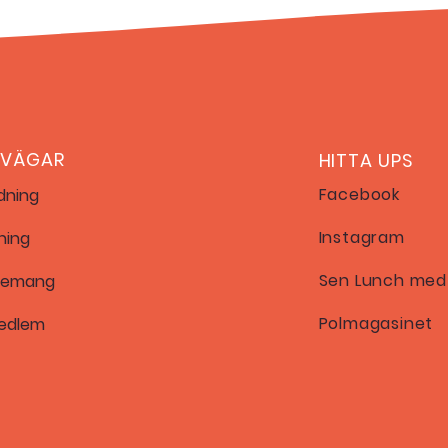
NVÄGAR
HITTA UPS
Facebook
ldning
Instagram
ning
Sen Lunch med
nemang
Polmagasinet
edlem